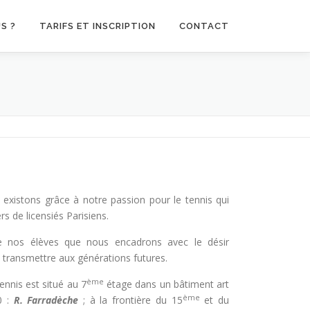
S ?
TARIFS ET INSCRIPTION
CONTACT
 existons grâce à notre passion pour le tennis qui
rs de licensiés Parisiens.
 de nos élèves que nous encadrons avec le désir
la transmettre aux générations futures.
ème
Tennis est situé au 7
étage dans un bâtiment art
ème
0 :
R. Farradèche
; à la frontière du 15
et du